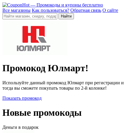
Все магазины
Как пользоваться?
Обратная связь
О сайте
Промокод Юлмарт!
Используйте данный промокод Юлмарт при регистрации и
тогда вы сможете покупать товары по 2-й колонке!
Показать промокод
Новые промокоды
Деньги в подарок